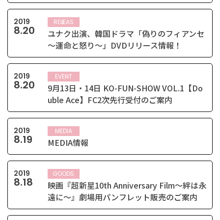
2019
RELEASE
8
.
20
ユナク出演、韓国ドラマ「偽りのフィアンセ
～運命と怒り～」DVDリリース情報！
2019
EVENT
8
.
20
9月13日・14日 KO-FUN-SHOW VOL.1【Do
uble Ace】FC2次先行受付のご案内
2019
MEDIA
8
.
19
MEDIA情報
2019
GOODS
8
.
18
映画『超新星10th Anniversary Film～絆は永
遠に～』劇場用パンフレット販売のご案内