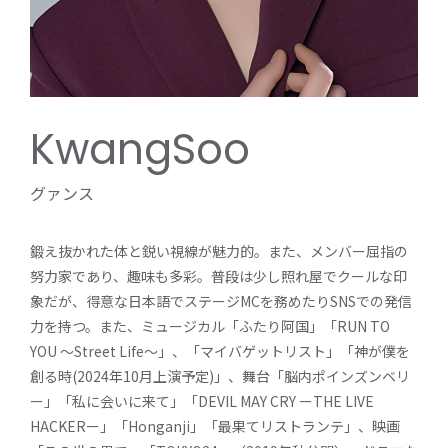
KwangSoo
グァンス
鍛え抜かれた体と鋭い視線が魅力的。また、メンバー屈指の
努力家であり、趣味も多彩。普段は少し照れ屋でクールな印
象だが、得意な日本語でステージMCを務めたりSNSでの発信
力を持つ。また、ミュージカル「ふたり阿国」「RUN TO
YOU ～Street Life～」、「マイバゲットリスト」「神が僕を
創る時(2024年10月上演予定)」、舞台「脳内ポインズンベリ
ー」「私に会いに来て」「DEVIL MAY CRY ーTHE LIVE
HACKERー」「Honganji」「最果てリストランテ」、映画