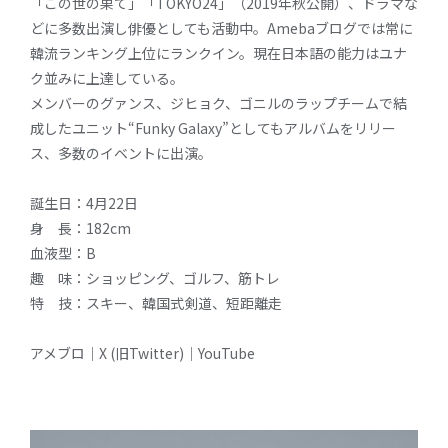
「この世の果て」「TOKYO24」（2019年秋公開）、ドラマな
どに多数出演し俳優としても活動中。Amebaブログでは常に
韓流ランキング上位にランクイン。現在日本語の能力はユナ
ク並みに上達している。
メンバーのグァンス、ジヒョク、ゴニルのラップチームで結
成したユニット“Funky Galaxy”としてもアルバムをリリー
ス、多数のイベントに出演。
誕生日：4月22日
身 長：182cm
血液型：B
趣 味：ショッピング、ゴルフ、筋トレ
特 技：スキー、韓国式剣道、短距離走
アメブロ
｜
X (旧Twitter)
｜
YouTube