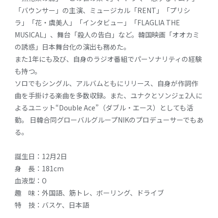
「バウンサー」の主演、ミュージカル「RENT」「プリシ
ラ」「花・虞美人」「インタビュー」「FLAGLIA THE
MUSICAL」、舞台「殺人の告白」など。韓国映画「オオカミ
の誘惑」日本舞台化の演出も務めた。
また1年にも及び、自身のラジオ番組でパーソナリティの経験
も持つ。
ソロでもシングル、アルバムともにリリース、自身が作詞作
曲を手掛ける楽曲を多数収録。また、ユナクとソンジェ2人に
よるユニット“Double Ace”（ダブル・エース）としても活
動。 日韓合同グローバルグループNIKのプロデューサーでもあ
る。
誕生日：12月2日
身 長：181cm
血液型：O
趣 味：外国語、筋トレ、ボーリング、ドライブ
特 技：バスケ、日本語