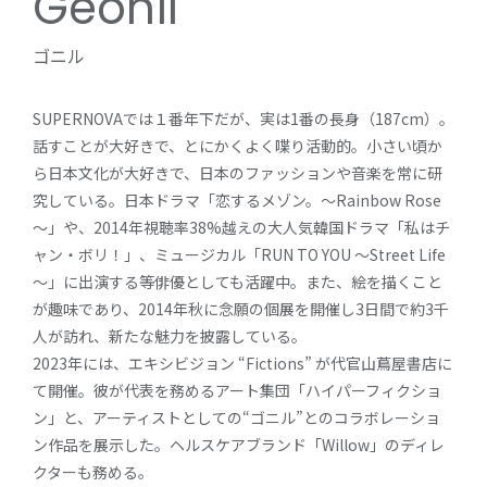
Geonil
ゴニル
SUPERNOVAでは１番年下だが、実は1番の長身（187cm）。
話すことが大好きで、とにかくよく喋り活動的。小さい頃か
ら日本文化が大好きで、日本のファッションや音楽を常に研
究している。日本ドラマ「恋するメゾン。～Rainbow Rose
～」や、2014年視聴率38%越えの大人気韓国ドラマ「私はチ
ャン・ボリ！」、ミュージカル「RUN TO YOU ～Street Life
～」に出演する等俳優としても活躍中。また、絵を描くこと
が趣味であり、2014年秋に念願の個展を開催し3日間で約3千
人が訪れ、新たな魅力を披露している。
2023年には、エキシビジョン “Fictions” が代官山蔦屋書店に
て開催。彼が代表を務めるアート集団「ハイパーフィクショ
ン」と、アーティストとしての“ゴニル”とのコラボレーショ
ン作品を展示した。ヘルスケアブランド「Willow」のディレ
クターも務める。