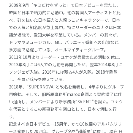
2009年9月「キミだけをずっと」で日本デビューを果たし、
韓国と日本で精力的に活動中。他の韓国人アーティストと比
べ、群を抜いた日本語力と人懐っこいキャラクターで、日本
での人気と知名度が急上昇中。特にリーダーのユナクは日本
語が堪能で、愛知大学を卒業している。メンバーの其々が、
ドラマやミュージカル、MC、バラエティ番組への出演など、
多方面で活躍している、オールマイティーグループ。
2011年10月よりリーダー・ユナクが兵役のため活動を休止、
2013年8月には6人での活動を再開したが、翌年2014年8月に
ソンジェが入隊。2016年には残る4人が入隊。2018年除隊
し、全員が兵役を終えている。
2018年、“SUPERNOVA”と改名を発表し、4年ぶりにグループ
再始動。そして、旧所属事務所maroo企画より契約満了に伴
い退所し、メンバーにより新事務所“SV ENT”を設立。ユナク
を代表とするこの新事務所を窓口として、日本で活動を行
う。
記念すべき日本デビュー15周年、かつ10枚目のアルバムリリ
ース発表した2024年、グループ名を“超新星”に戻し、現在 日