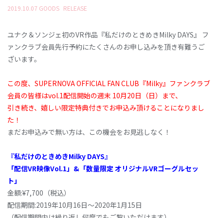
2019
.
10
.
07
GOODS
RELEASE
ユナク＆ソンジェ初のVR作品『私だけのときめきMilky DAYS』 フ
ァンクラブ会員先行予約にたくさんのお申し込みを頂き有難うご
ざいます。
この度、SUPERNOVA OFFICIAL FAN CLUB『Milky』ファンクラブ
会員の皆様はvol.1配信開始の週末 10月20日（日）まで、
引き続き、嬉しい限定特典付きでお申込み頂けることになりまし
た！
まだお申込みで無い方は、この機会をお見逃しなく！
『私だけのときめきMilky DAYS』
「配信VR映像Vol.1」&「数量限定 オリジナルVRゴーグルセッ
ト」
金額:¥7,700（税込）
配信期間:2019年10月16日～2020年1月15日
（配信期間内は繰り返し何度でもご覧いただけます）