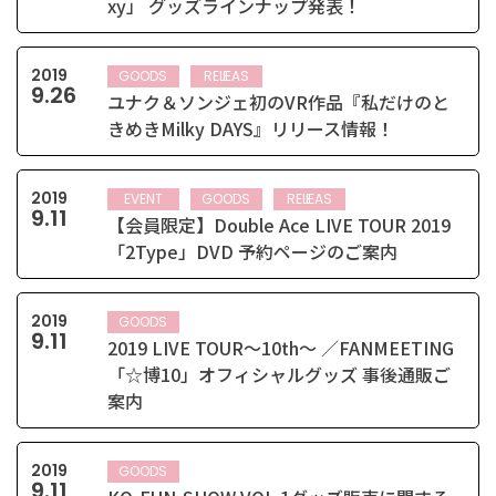
xy」 グッズラインナップ発表！
2019
GOODS
RELEASE
9
.
26
ユナク＆ソンジェ初のVR作品『私だけのと
きめきMilky DAYS』リリース情報！
2019
EVENT
GOODS
RELEASE
9
.
11
【会員限定】Double Ace LIVE TOUR 2019
「2Type」DVD 予約ページのご案内
2019
GOODS
9
.
11
2019 LIVE TOUR～10th～ ／FANMEETING
「☆博10」オフィシャルグッズ 事後通販ご
案内
2019
GOODS
9
.
11