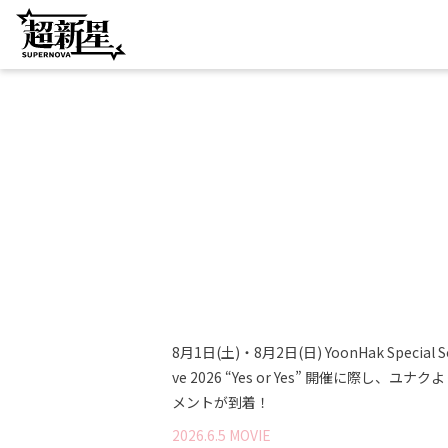
8月1日(土)・8月2日(日) YoonHak Special So
ve 2026 “Yes or Yes” 開催に際し、ユナク
メントが到着！
2026
.
6
.
5
MOVIE