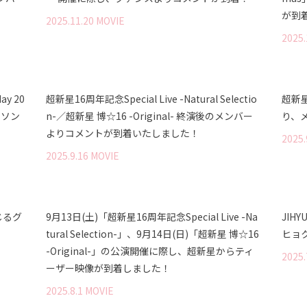
が到
2025
.
11
.
20
MOVIE
2025
.
ay 20
超新星16周年記念Special Live -Natural Selectio
超新
し、ソン
n-／超新星 博☆16 -Original- 終演後のメンバー
り、
よりコメントが到着いたしました！
2025
.
2025
.
9
.
16
MOVIE
じるグ
9月13日(土)「超新星16周年記念Special Live -Na
JIHY
tural Selection-」、9月14日(日)「超新星 博☆16
ヒョ
-Original-」の公演開催に際し、超新星からティ
2025
.
ーザー映像が到着しました！
2025
.
8
.
1
MOVIE