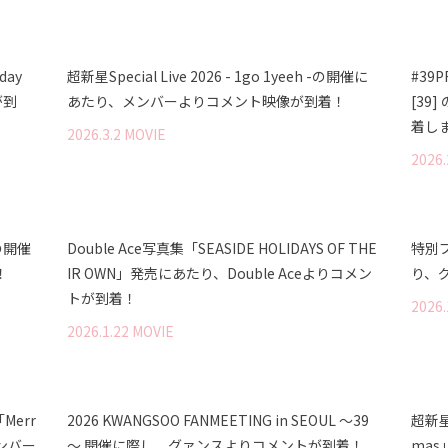
day
超新星Special Live 2026 - 1go 1yeeh -の開催に
#39P
が到
あたり、メンバーよりコメント映像が到着！
[39
着し
2026
.
3
.
2
MOVIE
2026
.
2"の開催
Double Ace写真集「SEASIDE HOLIDAYS OF THE
特別プ
！
IR OWN」発売にあたり、Double Aceよりコメン
り、
トが到着！
2026
.
2026
.
1
.
22
MOVIE
「Merr
2026 KWANGSOO FANMEETING in SEOUL ～39
超新星 C
メンバー
～ 開催に際し、グァンスよりコメントが到着！
ma