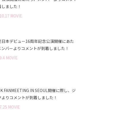
着しました！
10
.
17
MOVIE
星日本デビュー16周年記念公演開催にあた
メンバーよりコメントが到着しました！
9
.
4
MOVIE
UK FANMEETING IN SEOUL開催に際し、ジ
クよりコメントが到着しました！
7
.
25
MOVIE