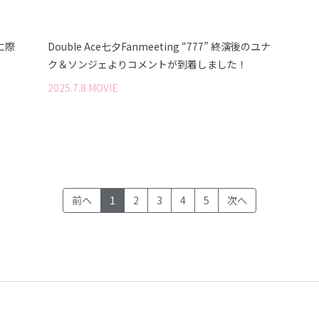
に際
Double Ace七夕Fanmeeting “777” 終演後のユナ
！
ク＆ソンジェよりコメントが到着しました！
2025
.
7
.
8
MOVIE
(current)
前へ
1
2
3
4
5
次へ