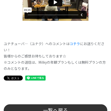
ユナチューバ―（ユナク）へのコメントは
コチラ
にお送りくださ
い！
皆様からのご感想お待ちしております☆
※コメントの送信は、Milkyの年額プランもしくは無料プランの方
のみとなります。
一覧へ戻る