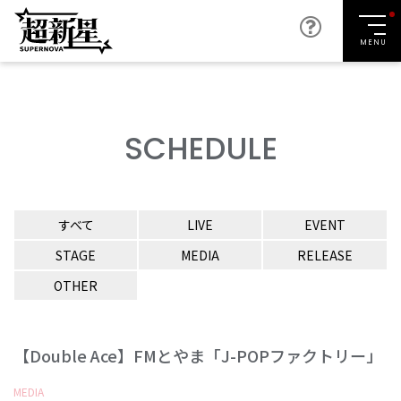
MENU
SCHEDULE
すべて
LIVE
EVENT
STAGE
MEDIA
RELEASE
OTHER
【Double Ace】FMとやま「J-POPファクトリー」
MEDIA