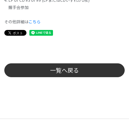
4. LP or CD #3 or #9 (LPまたはCDいずれか1枚)
握手会参加
その他詳細は
こちら
一覧へ戻る