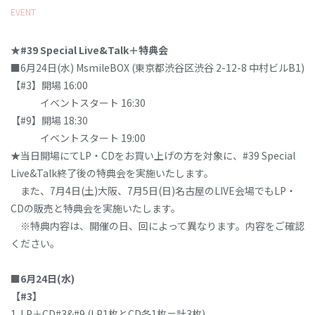
EVENT
★#39 Special Live&Talk＋特典会
■6月24日(水) MsmileBOX (東京都渋谷区渋谷 2-12-8 中村ビルB1)
【#3】開場 16:00
イベントスタート 16:30
【#9】開場 18:30
イベントスタート 19:00
★当日開場にてLP・CDをお買い上げの方を対象に、#39 Special
Live&Talk終了後の特典会を実施いたします。
また、7月4日(土)大阪、7月5日(日)名古屋のLIVE会場でもLP・
CDの販売と特典会を実施いたします。
※特典内容は、開催の日、回によって異なります。内容をご確認
ください。
■6月24日(水)
【#3】
1. LP＋CD#3&#9 (LP1枚とCD各1枚＝計3枚)