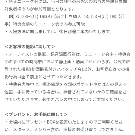
・各ミニトーク会には、当日の該当の部および該当の特典会参加
対象者様のみが参加可能となります。
例) 3月23日(月) 1部(B)【前半】を購入⇒3月23日(月) 1部【前
半】特典会前のミニトーク会のみ参加可能
・入場方法に関しましては、後日別途ご案内いたします。
＜お客様の撮影に関して＞
・アーティストの撮影、録音録画行為は、ミニトーク会中・特典会
中のすべての時間帯において静止画・動画にかかわらず、公式で許
可された撮影(動画撮影付きハイタッチ会)以外、お客様自身での撮
影行為は全て禁止とさせていただきます。
・特典会実施中は、携帯電話を衣類のポケットやかばんの見える
位置、手に持っている場合は、録音されていないかのご確認をさ
せていただきます。必ずカバンの中にしまってご参加ください。
＜プレゼント、お手紙に関して＞
・会場内にプレゼントBOXを設置いたしますのでご利用くださ
い。スタッフ、メンバー含め、直接のお受け取りはできません。