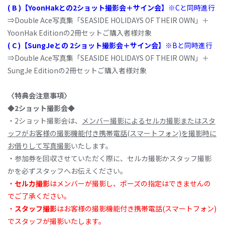
( B )【YoonHakとの2ショット撮影会＋サイン会】
※Cと同時進行
⇒Double Ace写真集「SEASIDE HOLIDAYS OF THEIR OWN」＋
YoonHak Editionの2冊セットご購入者様対象
( C )【SungJeとの 2ショット撮影会＋サイン会】
※Bと同時進行
⇒Double Ace写真集「SEASIDE HOLIDAYS OF THEIR OWN」＋
SungJe Editionの2冊セットご購入者様対象
〈特典会注意事項〉
◆2ショット撮影会◆
・2ショット撮影会は、
メンバー撮影によるセルカ撮影またはスタ
ッフがお客様の撮影機能付き携帯電話(スマートフォン)を撮影時に
お借りして写真撮影
いたします。
・参加券を回収させていただく際に、セルカ撮影かスタッフ撮影
かを必ずスタッフへお伝えください。
・
セルカ撮影
はメンバーが撮影し、ポーズの指定はできませんの
でご了承ください。
・
スタッフ撮影
はお客様の撮影機能付き携帯電話(スマートフォン)
でスタッフが撮影いたします。