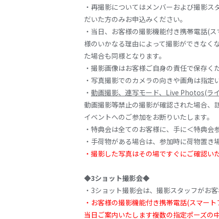
・再撮影についてはメンバーおよび撮影スタ
だいた方のみお申込みください。
・当日、お客様の撮影機能付き携帯電話(ス
様のいかなる理由によって撮影ができなくな
た場合も同様となります。
・撮影画像はお客様ご自身の責任で保存く
・写真撮影でのカメラの向きや画角は指定
・
動画撮影、連写モード、Live Photos
動画撮影等禁止の撮影が確認された場合、該当動
イベントへのご参加をお断りいたします。
・特典会は全てのお客様に、手に＜特典会参
・手荷物がある場合は、参加時に荷物置き
・撮影した写真はその場ですぐにご確認い
◆3ショット撮影会◆
・3ショット撮影会は、撮影スタッフがお客
・お客様の撮影機能付き携帯電話(スマート
当日ご案内いたします複数の指定ポーズの