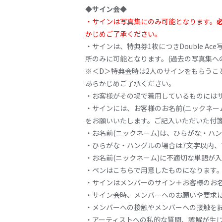
◆サイン会◆
・サインは写真集にのみ可能となります。
かじめご了承ください。
・サインは、特典券1枚につきDouble Ace写真集「
所のみに可能となります。(過去の写真集へ
※＜D＞特典会時は2人のサインをもらうこ
あらかじめご了承ください。
・お客様がその場で着用しているものには
・サインには、お客様のお名前(ニックネー
をお願いいたします。ご記入いただいた付
・お名前(ニックネーム)は、ひらがな・ハ
・ひらがな・ハングルの場合は7文字以内、
・お名前(ニックネーム)に不適切な単語が
・ペンはこちらで用意したものになります。
・サインはメンバーのサイン＋お客様のお名
・サイン会時、メンバーへのお願いや要求は
・メンバーへの接触やメンバーへの接触を
・アーティストへの私的な質問、誤解が生