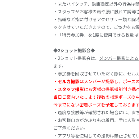
・またハイタッチ、動画撮影以外の行為は
・スタッフがお客様の肩や腰に触れて誘導
・指輪など指に付けるアクセサリー類と腕時
ックさせていただきますので、ご協力をお
・「特典参加券」を1度に使用できる枚数は
◆2ショット撮影会◆
・2ショット撮影会は、
メンバー撮影による
ます。
・参加券を回収させていただく際に、セル
・
セルカ撮影
はメンバーが撮影し、ポーズ
・
スタッフ撮影
はお客様の撮影機能付き携帯
当日ご案内いたします複数の指定ポーズの
今までにない密着ポーズを予定しておりま
・過度な接触等が確認された場合には、直
・お客様自身がかぶりもの着用、手に人形
ご了承ください。
・アプリ等を使用しての撮影は禁止させて