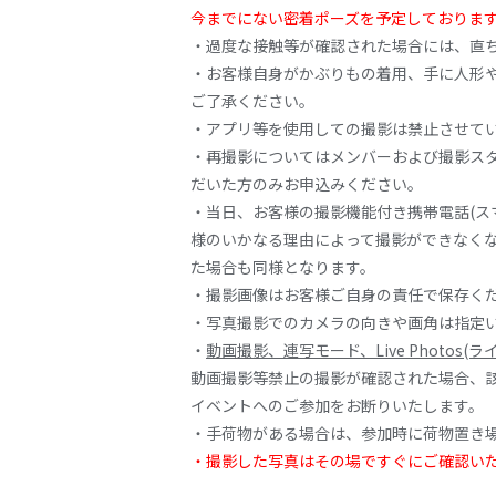
今までにない密着ポーズを予定しておりま
・過度な接触等が確認された場合には、直
・お客様自身がかぶりもの着用、手に人形
ご了承ください。
・アプリ等を使用しての撮影は禁止させて
・再撮影についてはメンバーおよび撮影スタ
だいた方のみお申込みください。
・当日、お客様の撮影機能付き携帯電話(ス
様のいかなる理由によって撮影ができなくな
た場合も同様となります。
・撮影画像はお客様ご自身の責任で保存く
・写真撮影でのカメラの向きや画角は指定
・
動画撮影、連写モード、Live Photos
動画撮影等禁止の撮影が確認された場合、該当動
イベントへのご参加をお断りいたします。
・手荷物がある場合は、参加時に荷物置き
・撮影した写真はその場ですぐにご確認い