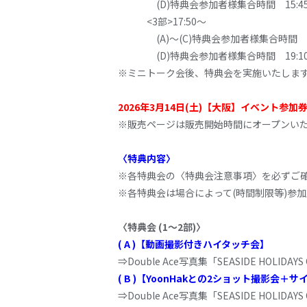
(D)特典会参加者様集合時間 15:4
<3部>17:50～
(A)～(C)特典会参加者様集合時間 17
(D)特典会参加者様集合時間 19:1
※ミニトーク会後、特典会を実施いたしま
2026年3月14日(土)【大阪】イベント参
※販売ページは販売開始時間にオープンい
〈特典内容〉
※各特典会の〈特典会注意事項〉を必ずご
※各特典会は場合によって(時間制限等)参
〈特典会 (1～2部)〉
( A )【動画撮影付きハイタッチ会】
⇒Double Ace写真集「SEASIDE HOLIDA
( B )【YoonHakとの2ショット撮影会＋サ
⇒Double Ace写真集「SEASIDE HOLIDA