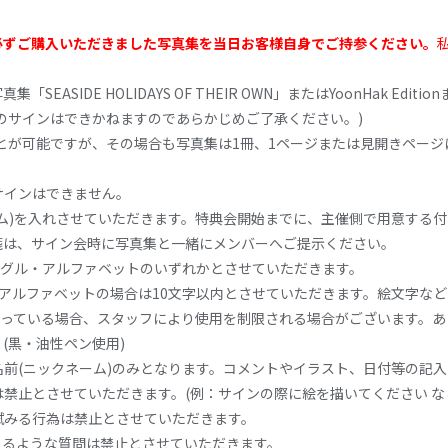
必ずご購入いただきました写真集を当日お客様自身でご持参ください。
SEASIDE HOLIDAYS OF THEIR OWN」またはYoonHak Editio
のサインはできかねますのであらかじめご了承ください。)
とが可能ですが、その場合も写真集は1冊、1ページまたは見開きページ
サインはできません。
ム)を入れさせていただきます。特典会開始までに、主催側で用意する付
箋は、サイン会時に写真集と一緒にメンバーへご提示ください。
ングル・アルファベットのいずれかとさせていただきます。
アルファベットの場合は10文字以内とさせていただきます。絵文字な
入っている場合、スタッフにより使用を制限される場合がございます。
(黒・油性ペン使用)
前(ニックネーム)のみとなります。コメントやイラスト、日付等の記
禁止とさせていただきます。(例：サインの際に絵を描いてください な
試みる行為は禁止とさせていただきます。
じるような質問は禁止とさせていただきます。