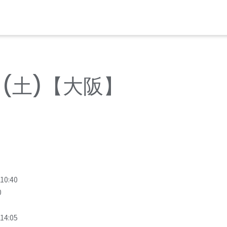
日(土)【大阪】
:40
0
:05