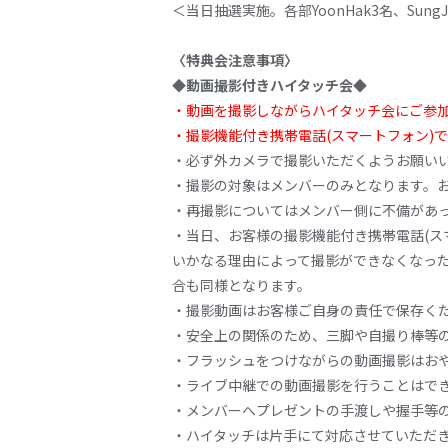
＜当日抽選実施。各部YoonHak3名、Sung
〈特典会注意事項〉
◆動画撮影付きハイタッチ会◆
・動画を撮影しながらハイタッチ会にご参
・撮影機能付き携帯電話(スマートフォン)
・必ず外カメラで撮影いただくようお願い
・撮影の対象はメンバーのみとなります。
・再撮影についてはメンバー側に不備があ
・当日、お客様の撮影機能付き携帯電話(ス
いかなる理由によって撮影ができなくなった
合も同様となります。
・撮影動画はお客様ご自身の責任で保存く
・安全上の関係のため、三脚や自撮り棒等の
・フラッシュをつけながらの動画撮影はお
・ライブ中継での動画撮影を行うことはで
・メンバーへプレゼントの手渡しや握手等
・ハイタッチは片手にて対応させていただ