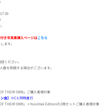
5
:30
0
す。
加券付き写真集購入ページは
こちら
たします。
確認ください。
加人数を制限する場合がございます。
YS OF THEIR OWN」ご購入者様対象
イン会】
※Cと同時進行
YS OF THEIR OWN」＋YoonHak Editionの2冊セットご購入者様対象