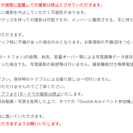
すが過度に密着しての撮影は禁止とさせていただきます。
ちに撮影を中止していただく可能性があります。
やグッズを持っての撮影は可能ですが、メンバーに着用させる、手に持
いただきます。
ッフ側に不備があった場合のみとなります。お客様側の不備(目をつむ
マートフォン)の故障、紛失、容量オーバー等による写真画像データ保
った場合でも、写真撮影の振替等は行いません。撮影機能付き携帯電話
ださい。保存時のトラブルによる撮り直しは一切行いません。
いただけませんのでご了承ください。
(ライブフォト)モードでの撮影は禁止
いたします。
画・写真を削除した上で、すべての「Double Aceイベント参加権」を
場に置いていただきます。
ただきますようお願いいたします。