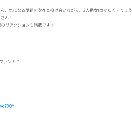
」の紹介はもちろん、気になる話題を次々と投げ合いながら、3人勘女(カマたく・
くさん！
素のリアクションも満載です！
ファン！？
Mve79OY