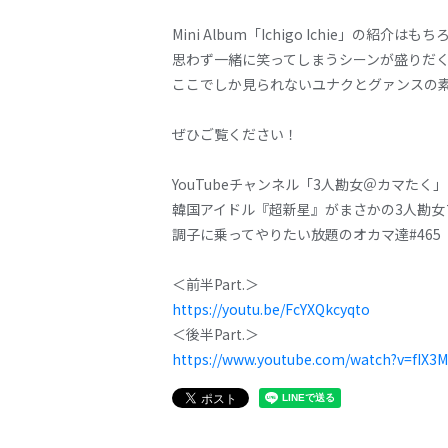
Mini Album「Ichigo Ichie
思わず一緒に笑ってしまうシーンが盛りだ
ここでしか見られないユナクとグァンスの
ぜひご覧ください！
YouTubeチャンネル「3人勘女＠カマたく」
韓国アイドル『超新星』がまさかの3人勘女
調子に乗ってやりたい放題のオカマ達#465
＜前半Part.＞
https://youtu.be/FcYXQkcyqto
＜後半Part.＞
https://www.youtube.com/watch?v=fIX3