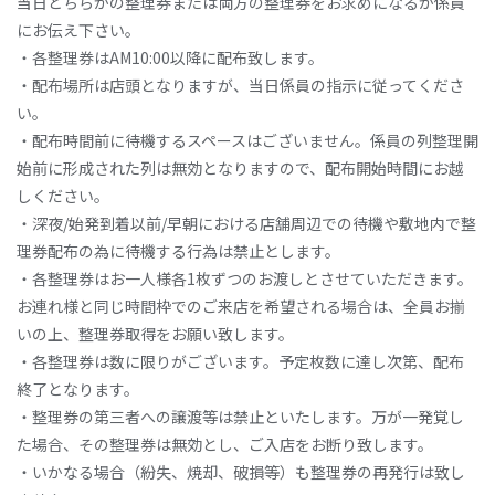
当日どちらかの整理券または両方の整理券をお求めになるか係員
にお伝え下さい。
・各整理券はAM10:00以降に配布致します。
・配布場所は店頭となりますが、当日係員の指示に従ってくださ
い。
・配布時間前に待機するスペースはございません。係員の列整理開
始前に形成された列は無効となりますので、配布開始時間にお越
しください。
・深夜/始発到着以前/早朝における店舗周辺での待機や敷地内で整
理券配布の為に待機する行為は禁止とします。
・各整理券はお一人様各1枚ずつのお渡しとさせていただきます。
お連れ様と同じ時間枠でのご来店を希望される場合は、全員お揃
いの上、整理券取得をお願い致します。
・各整理券は数に限りがございます。予定枚数に達し次第、配布
終了となります。
・整理券の第三者への譲渡等は禁止といたします。万が一発覚し
た場合、その整理券は無効とし、ご入店をお断り致します。
・いかなる場合（紛失、焼却、破損等）も整理券の再発行は致し