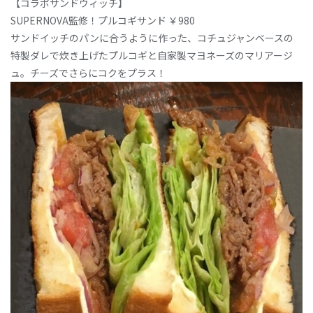
【コラボサンドウィッチ】
SUPERNOVA監修！プルコギサンド ￥980
サンドイッチのパンに合うように作った、コチュジャンベースの
特製ダレで炊き上げたプルコギと自家製マヨネーズのマリアージ
ュ。チーズでさらにコクをプラス！