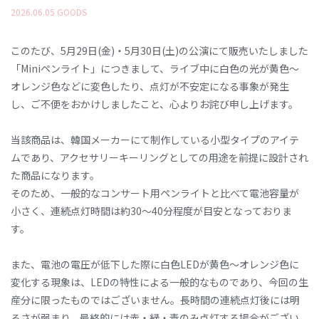
2026
.
06
.
05
GOODS
このたび、5月29日(金)・5月30日(土)の公演にて販売いたしました
「Miniペンライト」につきまして、ライブ中に白色の光が黄色〜
オレンジ色などに変色したり、点灯が不安定になる事象が発生
し、ご不便をおかけしましたこと、心よりお詫び申し上げます。
当該商品は、韓国メーカーにて制作している小型タイプのアイテ
ムであり、アクセサリーキーリングとしての用途を前提に設計され
た商品になります。
そのため、一般的なコンサート用ペンライトと比べて電池容量が
小さく、連続点灯時間は約30〜40分程度が目安となっておりま
す。
また、電池の電圧が低下した際に白色LEDが黄色〜オレンジ色に
変化する現象は、LEDの特性による一般的なものであり、今回の生
産分に限ったものではございません。長時間の連続点灯後には明
るさが弱まり、最終的には赤・緑・青のみ点灯する場合がござい