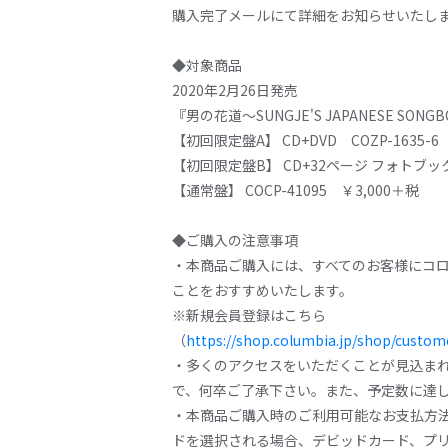
購入完了メールにて詳細をお知らせいたし
◆対象商品
2020年2月26日発売
『男の花道〜SUNGJE'S JAPANESE SONG
【初回限定盤A】 CD+DVD COZP-1635-6
【初回限定盤B】 CD+32ページ フォトブックレ
【通常盤】 COCP-41095 ￥3,000＋税
◆ご購入の注意事項
・本商品ご購入には、すべてのお客様にコ
ことをおすすめいたします。
※新規会員登録はこちら
（
https://shop.columbia.jp/shop/custom
・多くのアクセスをいただくことが見込ま
で、何卒ご了承下さい。また、予定数に達
・本商品ご購入時のご利用可能なお支払方法
ドを選択される場合、デビッドカード、プ