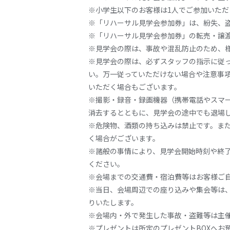
※小学生以下のお客様は1人でご参加いた
※「リハーサル見学会参加券」は、紛失、
※「リハーサル見学会参加券」の転売・譲
※見学会の際は、事故や混乱防止のため、
※見学会の際は、必ずスタッフの指示に従
い。万一従っていただけない場合や注意事
いただく場合もございます。
※撮影・録音・録画機器（携帯電話やスマ
消去するとともに、見学会の途中でも退場
※危険物、酒類の持ち込みは禁止です。ま
く場合がございます。
※諸般の事情により、見学会開始時刻や終
ください。
※会場までの交通費・宿泊費等はお客様ご
※当日、会場周辺での座り込みや集会等は
りいたします。
※会場内・外で発生した事故・盗難等は主
※プレゼントは所定のプレゼントBOXへお