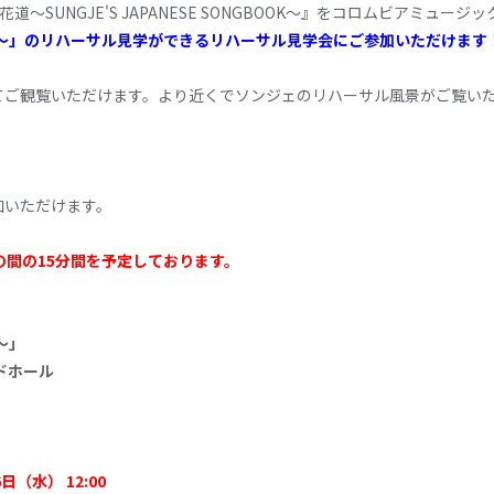
花道〜SUNGJE'S JAPANESE SONGBOOK〜』をコロムビアミュ
共に歩く花道〜」のリハーサル見学ができるリハーサル見学会にご参加いただけます
てご観覧いただけます。より近くでソンジェのリハーサル風景がご覧い
。
加いただけます。
30の間の15分間を予定しております。
道〜」
ンドホール
。
6日（水） 12:00