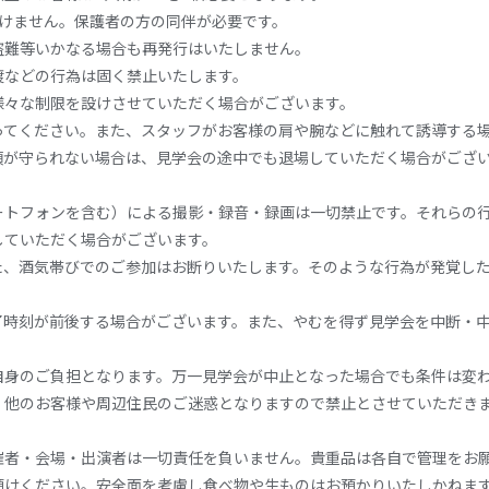
だけません。保護者の方の同伴が必要です。
盗難等いかなる場合も再発行はいたしません。
渡などの行為は固く禁止いたします。
様々な制限を設けさせていただく場合がございます。
ってください。また、スタッフがお客様の肩や腕などに触れて誘導する
項が守られない場合は、見学会の途中でも退場していただく場合がござ
ートフォンを含む）による撮影・録音・録画は一切禁止です。それらの
していただく場合がございます。
た、酒気帯びでのご参加はお断りいたします。そのような行為が発覚し
了時刻が前後する場合がございます。また、やむを得ず見学会を中断・
自身のご負担となります。万一見学会が中止となった場合でも条件は変
、他のお客様や周辺住民のご迷惑となりますので禁止とさせていただき
催者・会場・出演者は一切責任を負いません。貴重品は各自で管理をお
預けください。安全面を考慮し食べ物や生ものはお預かりいたしかねま