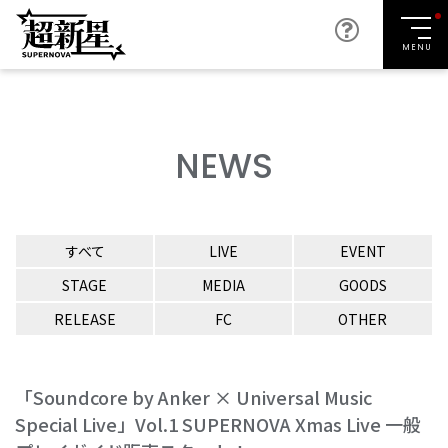
MENU
NEWS
すべて
LIVE
EVENT
STAGE
MEDIA
GOODS
RELEASE
FC
OTHER
「Soundcore by Anker × Universal Music
Special Live」Vol.1 SUPERNOVA Xmas Live 一般