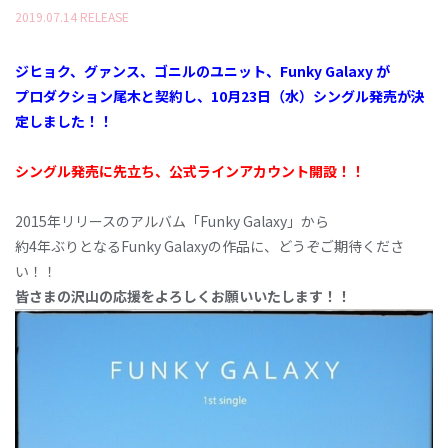
2019
.
07
.
14
RELEASE
ジヒョク、グァンス、ゴニルのユニット、Funky Galaxy が
プロダクション尾木と契約し、10月23日（水）シングル発売が決
定しました！！
シングル発売に先立ち、公式ラインアカウント開設！！
2015年リリースのアルバム「Funky Galaxy」から
約4年ぶりとなるFunky Galaxyの作品に、どうぞご期待くださ
い！！
皆さまの沢山の応援をよろしくお願いいたします！！