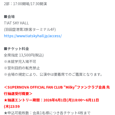
2部：17:00開場/17:30開演
■会場
TIAT SKY HALL
(羽田空港第3旅客ターミナル4F)
https://www.tiatskyhall.jp/access/
■チケット料金
全席指定 13,500円(税込)
※未就学児入場不可
※営利目的の転売禁止
※会場の規定により、公演中は要着席でのご鑑賞となります。
＜SUPERNOVA OFFICIAL FAN CLUB “Milky”ファンクラブ会員 先
行抽選受付概要＞
★抽選エントリー期間：2026年6月1日(月)18:00～6月11日
(木)23:59
★申込可能枚数：会員1名様につき各チケット4枚まで