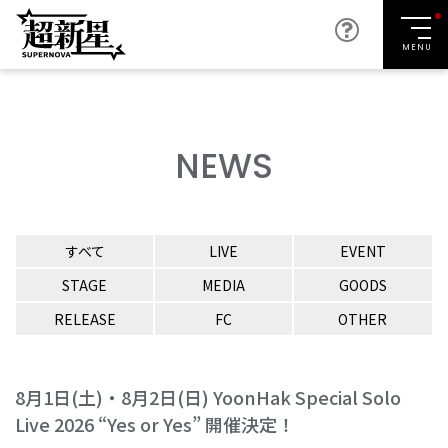
MENU
NEWS
すべて
LIVE
EVENT
STAGE
MEDIA
GOODS
RELEASE
FC
OTHER
8月1日(土)・8月2日(日) YoonHak Special Solo
Live 2026 “Yes or Yes” 開催決定！