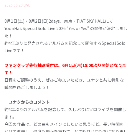
2026
.
05
.
29
LIVE
8月1日(土)・8月2日(日)2days、東京・TIAT SKY HALLにて
YoonHak Special Solo Live 2026 “Yes or Yes” の開催が決定しまし
た！
約4年ぶりに発売されるアルバムを記念して開催するSpecial Solo
Liveです！
ファンクラブ先行抽選受付は、6月1日(月)18:00より開始となりま
す！
日程をご調整のうえ、ぜひご参加いただき、ユナクと共に特別な
瞬間を過ごしましょう！
―ユナクからのコメント―
約4年ぶりのアルバムを記念して、久しぶりにソロライブを開催し
ます。
今回の作品は、どの曲もメインにしたいと思うほど、長い時間を
かけて準備し、何度も修正を重ねて、とても良い曲たちになりまし