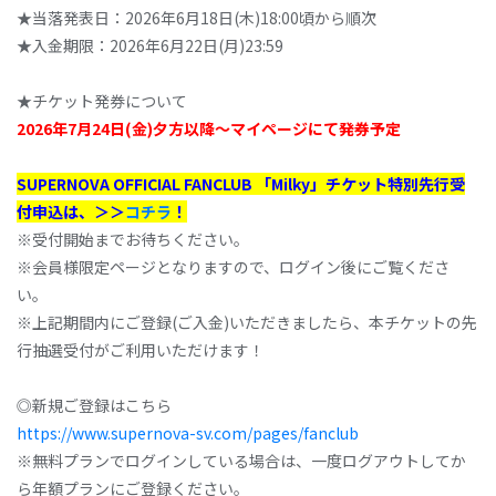
★当落発表日：2026年6月18日(木)18:00頃から順次
★入金期限：2026年6月22日(月)23:59
★チケット発券について
2026年7月24日(金)夕方以降～マイページにて発券予定
SUPERNOVA OFFICIAL FANCLUB 「Milky」チケット特別先行受
付申込は、＞＞
コチラ
！
※受付開始までお待ちください。
※会員様限定ページとなりますので、ログイン後にご覧くださ
い。
※上記期間内にご登録(ご入金)いただきましたら、本チケットの先
行抽選受付がご利用いただけます！
◎新規ご登録はこちら
https://www.supernova-sv.com/pages/fanclub
※無料プランでログインしている場合は、一度ログアウトしてか
ら年額プランにご登録ください。