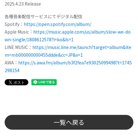
2025.4.23 Release
各種音楽配信サービスにてデジタル配信
Spotify：
https://open.spotify.com/album/
Apple Music：
https://music.apple.com/us/album/slow-we-do
wn-single/1808612578?l=ko&ls=1
LINE MUSIC：
https://music.line.me/launch?target=album&ite
m=mb000000000455ddde&cc=JP&v=1
AWA：
https://s.awa.fm/album/b3f2fea7e93025099498?t=1745
298154
一覧へ戻る